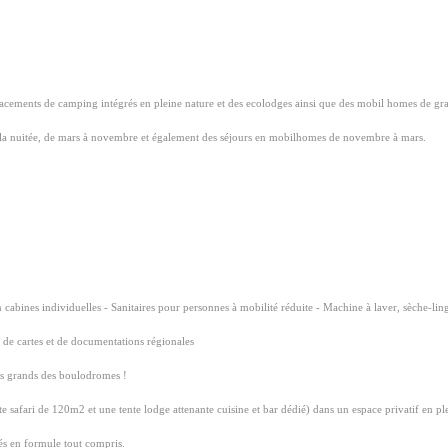
ements de camping intégrés en pleine nature et de
s ecolodges ainsi que des mobil homes de grand
la nuitée, de mars à novembre et également des séjours en mobilhomes de novembre à mars.
 cabines individuelles - Sanitaires pour personnes à mobilité réduite - Machine à laver, sèche-lin
on de cartes et de documentations régionales
lus grands des boulodromes !
e safari de 120m2 et une tente lodge attenante cuisine et bar dédié) dans un espace privatif en p
és en formule tout compris.