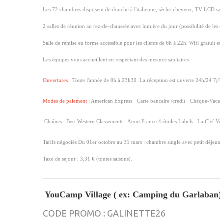
Les 72 chambres disposent de douche à l'italienne, sèche-cheveux, TV LCD satellit
2 salles de réunion au rez-de-chaussée avec lumière du jour (possibilité de le
Salle de remise en forme accessible pour les clients de 6h à 22h. Wifi gratuit 
Les équipes vous accueillent en respectant des mesures sanitaires
Ouvertures :
Toute l'année de 0h à 23h30. La réception est ouverte 24h/24 7j/
Modes de paiement :
American Express · Carte bancaire /crédit · Chèque-Vaca
Chaînes : Best Western Classements : Atout France 4 étoiles Labels : La Clef V
Tarifs négociés Du 01er octobre au 31 mars : chambre single avec petit déje
Taxe de séjour : 3,31 € (toutes saisons).
YouCamp Village ( ex: Camping du Garlaban) ·
CODE PROMO : GALINETTE26