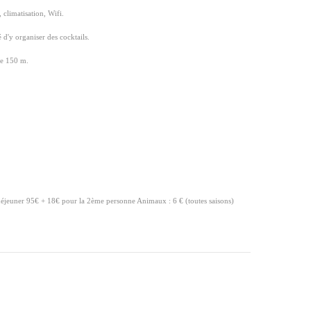
, climatisation, Wifi.
́ d'y organiser des cocktails.
 de 150 m.
déjeuner 95€ + 18€ pour la 2ème personne Animaux : 6 € (toutes saisons)