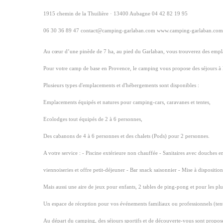
1915 chemin de la Thuilière · 13400 Aubagne 04 42 82 19 95
06 30 36 89 47 contact@camping-garlaban.com www.camping-garlaban.com
Au cœur d’une pinède de 7 ha, au pied du Garlaban, vous trouverez des emplac
Pour votre camp de base en Provence, le camping vous propose des séjours à 
Plusieurs types d'emplacements et d'hébergements sont disponibles :
Emplacements équipés et natures pour camping-cars, caravanes et tentes,
Ecolodges tout équipés de 2 à 6 personnes,
Des cabanons de 4 à 6 personnes et des chalets (Pods) pour 2 personnes.
A votre service : - Piscine extérieure non chauffée - Sanitaires avec douches en
viennoiseries et offre petit-déjeuner - Bar snack saisonnier - Mise à dispositi
Mais aussi une aire de jeux pour enfants, 2 tables de ping-pong et pour les p
Un espace de réception pour vos événements familiaux ou professionnels (tent
Au départ du camping, des séjours sportifs et de découverte-vous sont propos