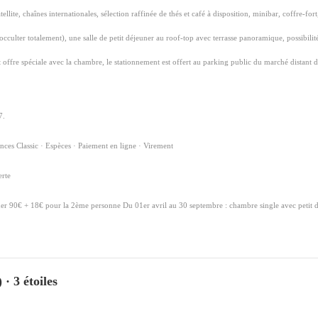
e, chaînes internationales, sélection raffinée de thés et café à disposition, minibar, coffre-fort
s occulter totalement), une salle de petit déjeuner au roof-top avec terrasse panoramique, possibilite
et offre spéciale avec la chambre, le stationnement est offert au parking public du marché distant
7.
nces Classic · Espèces · Paiement en ligne · Virement
erte
uner 90€ + 18€ pour la 2ème personne Du 01er avril au 30 septembre : chambre single avec petit 
 3 étoiles