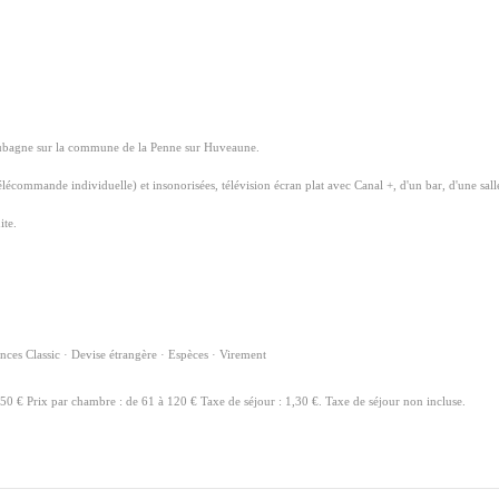
t d'Aubagne sur la commune de la Penne sur Huveaune.
́lécommande individuelle) et insonorisées, télévision écran plat avec Canal +, d'un bar, d'une sal
ite.
ces Classic · Devise étrangère · Espèces · Virement
8,50 € Prix par chambre : de 61 à 120 € Taxe de séjour : 1,30 €. Taxe de séjour non incluse.