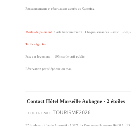
Renseignements et réservations auprès du Camping.
Modes de paiement :
Carte bancaire/crédit · Chèque-Vacances Classic · Chèq
Tarifs négociés :
Prix par logement : - 10% sur le tarif public
Réservation par téléphone ou mail.
Contact Hôtel Marseille Aubagne · 2 étoiles
TOURISME2026
CODE PROMO :
32 boulevard Claude Antonetti · 13821 La Penne-sur-Huveaune 04 88 15 13