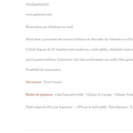
info@gmhotel.fr
www.gmhotel.com
Réservation par téléphone ou mail.
Hôtel situé à proximité des centres d'affaires de Marseille (la Valentine) e
L'hôtel dispose de 45 chambres très modernes, confortables, climatisées (par te
privé gratuit extérieur. Connexion wifi ultra performante raccordée fibre gratu
Possibilité de restauration.
Ouvertures:
Toute l'année.
Modes de paiement :
Carte bancaire/crédit · Chèque de voyage · Chèque-Vacan
Tarifs négociés Prix par logement : - 10% sur le tarif public
Petit déjeuner : 