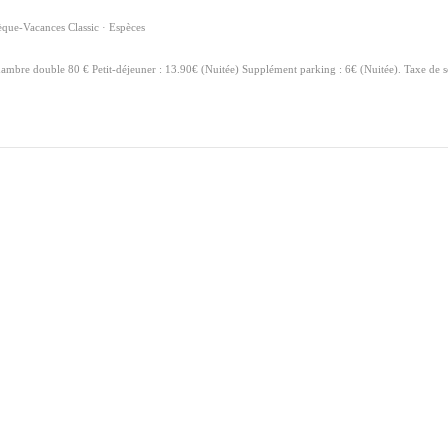
̀que-Vacances Classic · Espèces
mbre double 80 € Petit-déjeuner : 13.90€ (Nuitée) Supplément parking : 6€ (Nuitée). Taxe de s