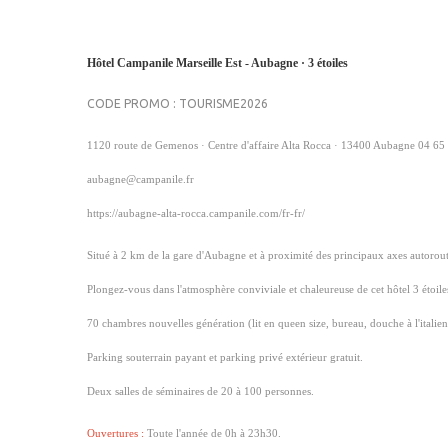
Hôtel Campanile Marseille Est - Aubagne · 3 étoiles
CODE PROMO : TOURISME2026
1120 route de Gemenos · Centre d'affaire Alta Rocca · 13400 Aubagne 04 65
aubagne@campanile.fr
https://aubagne-alta-rocca.campanile.com/fr-fr/
Situé à 2 km de la gare d'Aubagne et à proximité des principaux axes autorout
Plongez-vous dans l'atmosphère conviviale et chaleureuse de cet hôtel 3 étoile
70 chambres nouvelles génération (lit en queen size, bureau, douche à l'italien
Parking souterrain payant et parking privé extérieur gratuit.
Deux salles de séminaires de 20 à 100 personnes.
Ouvertures :
Toute l'année de 0h à 23h30.