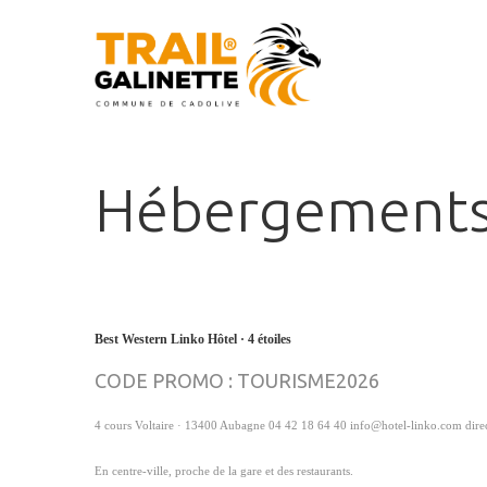
Hébergement
Best Western Linko Hôtel · 4 étoiles
CODE PROMO : TOURISME2026
4 cours Voltaire · 13400 Aubagne 04 42 18 64 40 info@hotel-linko.com dir
En centre-ville, proche de la gare et des restaurants.