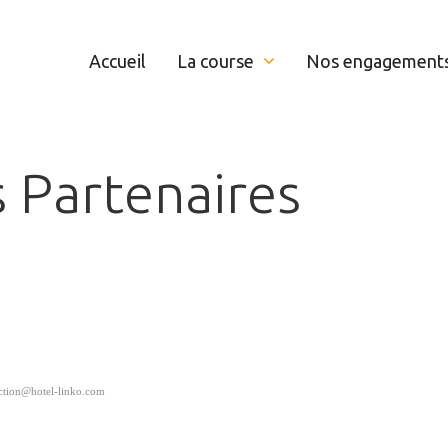
Accueil
La course
Nos engagement
s
Partenaires
ection@hotel-linko.com