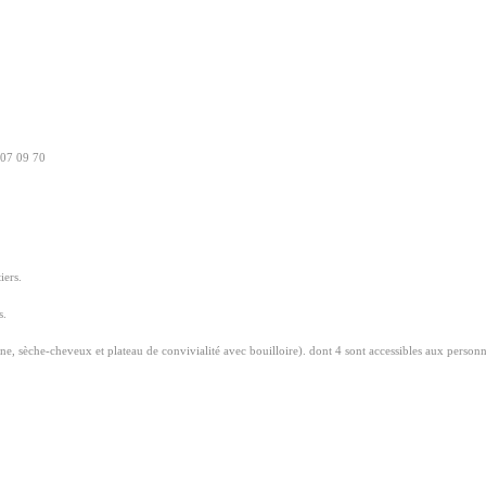
 07 09 70
iers.
s.
ne, sèche-cheveux et plateau de convivialité avec bouilloire). dont 4 sont accessibles aux personnes